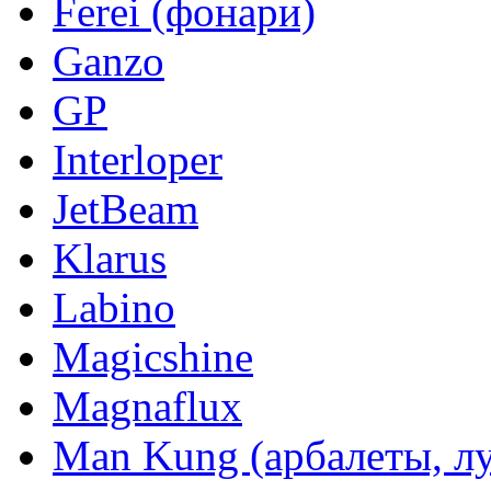
Ferei (фонари)
Ganzo
GP
Interloper
JetBeam
Klarus
Labino
Magicshine
Magnaflux
Man Kung (арбалеты, л