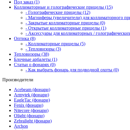
Под заказ (1)
Коллиматорные и голографические прицелы (15)
- Голографические прицелы (12)
- Магниферы (увеличители) для коллиматорного при
- Закрытые коллиматорные прицелы (0)
- Открытые коллиматорные прицелы (1)
- Аксессуары для коллиматорных / голографических
Оптика (8)
- Коллиматорные прицелы (5)
- Тепловизоры (3)
Тепловизоры (38)
Блочные арбалеты (1)
Статьи о фонарях (0)
- Как выбрать фонарь для подводной охоты (0)
Производители
Acebeam (фонари)
Armytek (фонари)
EagleTac (фонари)
Fenix (фонари)
Nitecore (фонари)
Olight (фонари)
Zebralight (фонари)
Archon