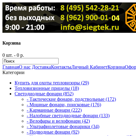
Корзина
0 шт. - 0 р.
Главная
О нас
Доставка
Контакты
Личный Кабинет
Корзина
Офор
Категории
Купить для охоты тепловизоры (29)
Тепловизионные прицелы (18)
Светодиодные фонари (852)
- Тактические фонари, подствольные (172)
- Мощные фонари, поисковые (176)
- Карманные фонари (222)
- Налобные светодиодные фонари (133)
- Велофары и велофонари (42)
- Ультрафиолетовые фонарики (34)
- Подводные фонари (92)