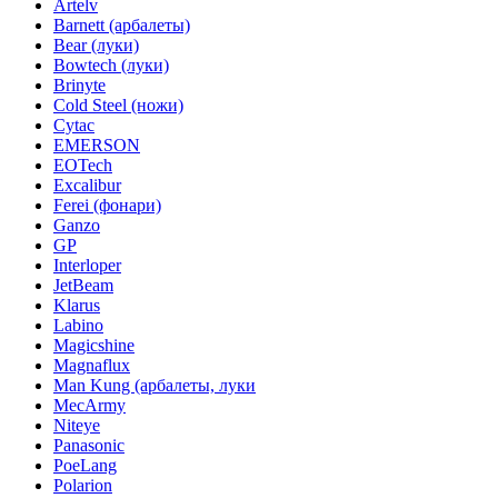
Artelv
Barnett (арбалеты)
Bear (луки)
Bowtech (луки)
Brinyte
Cold Steel (ножи)
Cytac
EMERSON
EOTech
Excalibur
Ferei (фонари)
Ganzo
GP
Interloper
JetBeam
Klarus
Labino
Magicshine
Magnaflux
Man Kung (арбалеты, луки
MecArmy
Niteye
Panasonic
PoeLang
Polarion