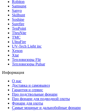
Robiton
Samsung
Sanyo
Skilhunt
Soshine
Surefire
TenPoint
ThruNite
TMC
UltraFire
UV-Tech Light inc
Xenon
Xtar
Тепловизоры Flir
Тепловизоры Pulsar
Информация
О нас
Доставка и самовывоз
Гарантия и сервис
Про подствольные фонари
Про фонари для подводной охоты
Фонари для охоты
Самые мощные и дальнобойные фонари