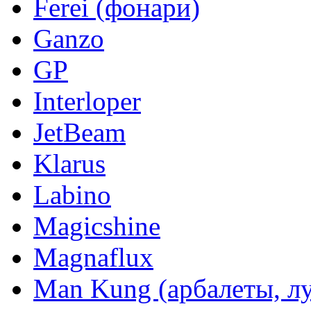
Ferei (фонари)
Ganzo
GP
Interloper
JetBeam
Klarus
Labino
Magicshine
Magnaflux
Man Kung (арбалеты, л