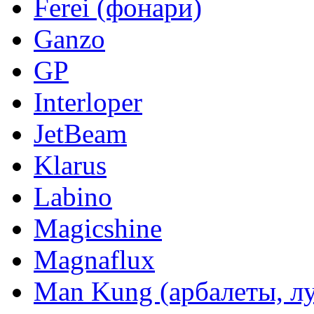
Ferei (фонари)
Ganzo
GP
Interloper
JetBeam
Klarus
Labino
Magicshine
Magnaflux
Man Kung (арбалеты, л