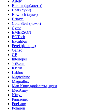
Artelv
Barnett (арбалеты)
Bear (луки)
Bowtech (луки)
Brinyte
Cold Steel (ножи)
Cytac
EMERSON
EOTech
Excalibur
Ferei (фонари)
Ganzo
GP
Interloper
JetBeam
Klarus
Labino
Magicshine
Magnaflux
Man Kung (арбалеты, луки
MecArmy
Niteye
Panasonic
PoeLang
Polarion