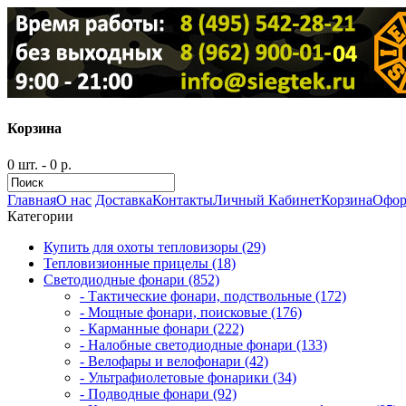
Корзина
0 шт. - 0 р.
Главная
О нас
Доставка
Контакты
Личный Кабинет
Корзина
Офор
Категории
Купить для охоты тепловизоры (29)
Тепловизионные прицелы (18)
Светодиодные фонари (852)
- Тактические фонари, подствольные (172)
- Мощные фонари, поисковые (176)
- Карманные фонари (222)
- Налобные светодиодные фонари (133)
- Велофары и велофонари (42)
- Ультрафиолетовые фонарики (34)
- Подводные фонари (92)