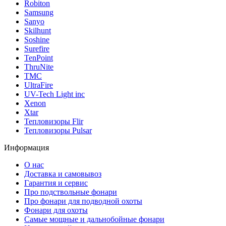
Robiton
Samsung
Sanyo
Skilhunt
Soshine
Surefire
TenPoint
ThruNite
TMC
UltraFire
UV-Tech Light inc
Xenon
Xtar
Тепловизоры Flir
Тепловизоры Pulsar
Информация
О нас
Доставка и самовывоз
Гарантия и сервис
Про подствольные фонари
Про фонари для подводной охоты
Фонари для охоты
Самые мощные и дальнобойные фонари