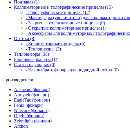
Под заказ (1)
Коллиматорные и голографические прицелы (15)
- Голографические прицелы (12)
- Магниферы (увеличители) для коллиматорного при
- Закрытые коллиматорные прицелы (0)
- Открытые коллиматорные прицелы (1)
- Аксессуары для коллиматорных / голографических
Оптика (8)
- Коллиматорные прицелы (5)
- Тепловизоры (3)
Тепловизоры (38)
Блочные арбалеты (1)
Статьи о фонарях (0)
- Как выбрать фонарь для подводной охоты (0)
Производители
Acebeam (фонари)
Armytek (фонари)
EagleTac (фонари)
Fenix (фонари)
Nitecore (фонари)
Olight (фонари)
Zebralight (фонари)
Archon