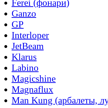
Ferei (фонари)
Ganzo
GP
Interloper
JetBeam
Klarus
Labino
Magicshine
Magnaflux
Man Kung (арбалеты, л