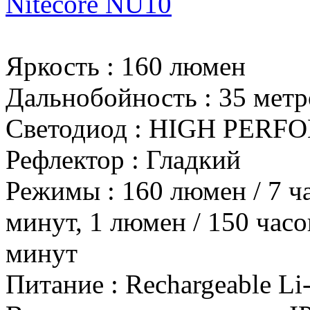
Nitecore NU10
Яркость
:
160 люмен
Дальнобойность
:
35 метр
Светодиод
:
HIGH PERF
Рефлектор
:
Гладкий
Режимы
:
160 люмен / 7 ч
минут, 1 люмен / 150 часо
минут
Питание
:
Rechargeable Li