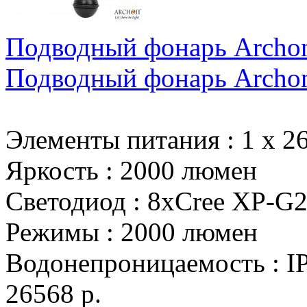
Подводный фонарь Archo
Подводный фонарь Archo
Элементы питания
:
1 х 2
Яркость
:
2000 люмен
Светодиод
:
8xCree XP-G
Режимы
:
2000 люмен
Водонепроницаемость
:
I
26568 р.