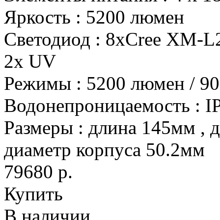
Яркость
:
5200 люмен
Светодиод
:
8xCree XM-L2,
2x UV
Режимы
:
5200 люмен / 9
Водонепроницаемость
:
I
Размеры
:
длина 145мм , 
диаметр корпуса 50.2мм
79680 р.
Купить
В наличии