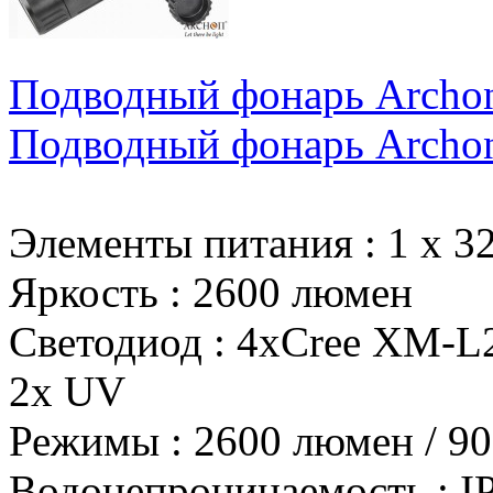
Подводный фонарь Archon
Подводный фонарь Archon
Элементы питания
:
1 х 3
Яркость
:
2600 люмен
Светодиод
:
4xCree XM-L2,
2x UV
Режимы
:
2600 люмен / 9
Водонепроницаемость
:
I