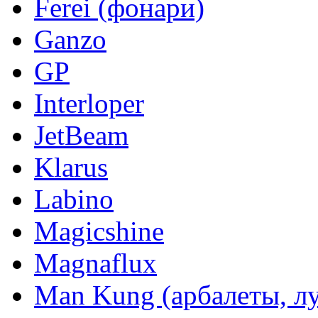
Ferei (фонари)
Ganzo
GP
Interloper
JetBeam
Klarus
Labino
Magicshine
Magnaflux
Man Kung (арбалеты, л