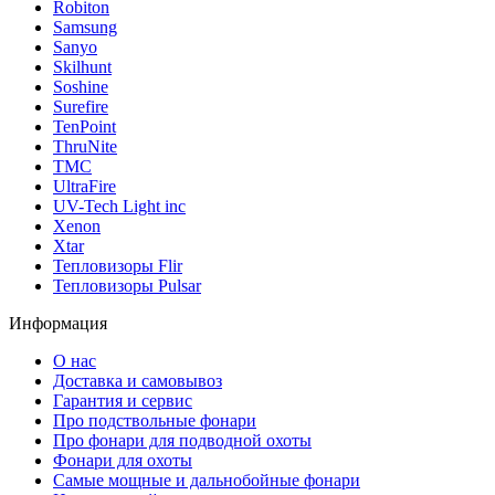
Robiton
Samsung
Sanyo
Skilhunt
Soshine
Surefire
TenPoint
ThruNite
TMC
UltraFire
UV-Tech Light inc
Xenon
Xtar
Тепловизоры Flir
Тепловизоры Pulsar
Информация
О нас
Доставка и самовывоз
Гарантия и сервис
Про подствольные фонари
Про фонари для подводной охоты
Фонари для охоты
Самые мощные и дальнобойные фонари