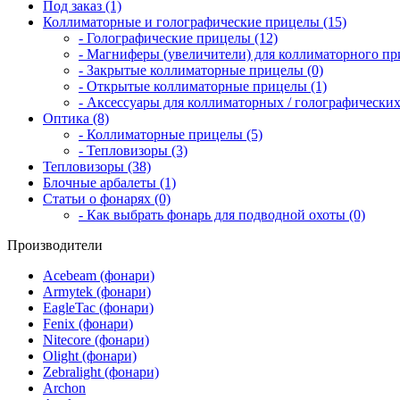
Под заказ (1)
Коллиматорные и голографические прицелы (15)
- Голографические прицелы (12)
- Магниферы (увеличители) для коллиматорного при
- Закрытые коллиматорные прицелы (0)
- Открытые коллиматорные прицелы (1)
- Аксессуары для коллиматорных / голографических
Оптика (8)
- Коллиматорные прицелы (5)
- Тепловизоры (3)
Тепловизоры (38)
Блочные арбалеты (1)
Статьи о фонарях (0)
- Как выбрать фонарь для подводной охоты (0)
Производители
Acebeam (фонари)
Armytek (фонари)
EagleTac (фонари)
Fenix (фонари)
Nitecore (фонари)
Olight (фонари)
Zebralight (фонари)
Archon