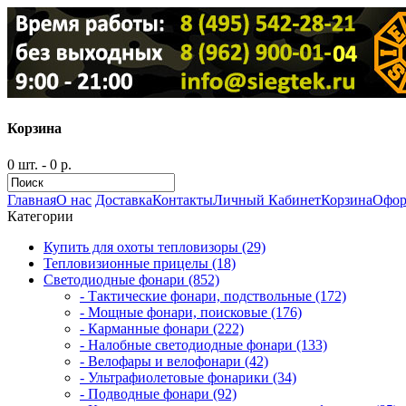
Корзина
0 шт. - 0 р.
Главная
О нас
Доставка
Контакты
Личный Кабинет
Корзина
Офор
Категории
Купить для охоты тепловизоры (29)
Тепловизионные прицелы (18)
Светодиодные фонари (852)
- Тактические фонари, подствольные (172)
- Мощные фонари, поисковые (176)
- Карманные фонари (222)
- Налобные светодиодные фонари (133)
- Велофары и велофонари (42)
- Ультрафиолетовые фонарики (34)
- Подводные фонари (92)