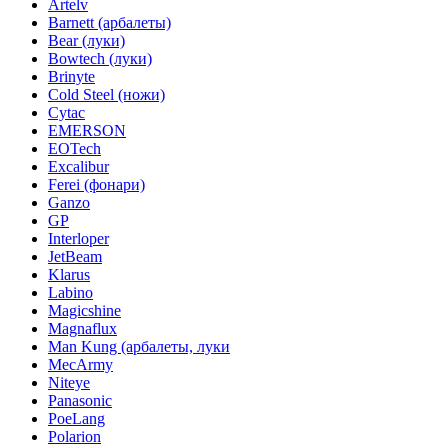
Artelv
Barnett (арбалеты)
Bear (луки)
Bowtech (луки)
Brinyte
Cold Steel (ножи)
Cytac
EMERSON
EOTech
Excalibur
Ferei (фонари)
Ganzo
GP
Interloper
JetBeam
Klarus
Labino
Magicshine
Magnaflux
Man Kung (арбалеты, луки
MecArmy
Niteye
Panasonic
PoeLang
Polarion