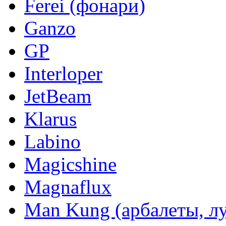
Ferei (фонари)
Ganzo
GP
Interloper
JetBeam
Klarus
Labino
Magicshine
Magnaflux
Man Kung (арбалеты, л