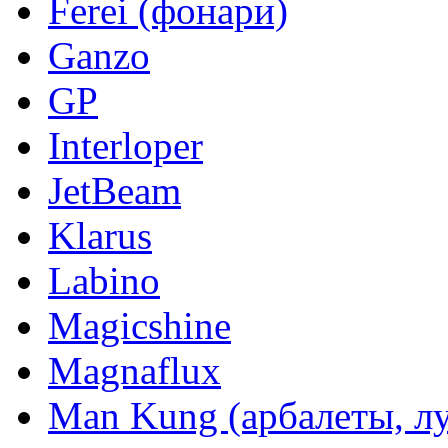
Ferei (фонари)
Ganzo
GP
Interloper
JetBeam
Klarus
Labino
Magicshine
Magnaflux
Man Kung (арбалеты, л