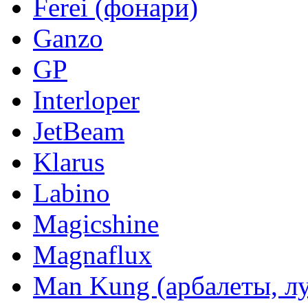
Ferei (фонари)
Ganzo
GP
Interloper
JetBeam
Klarus
Labino
Magicshine
Magnaflux
Man Kung (арбалеты, л