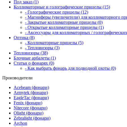
Под заказ (1)
Коллиматорные и голографические прицелы (15)
- Голографические прицелы (12)
- Магниферы (увеличители) для коллиматорного при
- Закрытые коллиматорные прицелы (0)
- Открытые коллиматорные прицелы (1)
- Аксессуары для коллиматорных / голографических
Оптика (8)
- Коллиматорные прицелы (5)
- Тепловизоры (3)
Тепловизоры (38)
Блочные арбалеты (1)
Статьи о фонарях (0)
- Как выбрать фонарь для подводной охоты (0)
Производители
Acebeam (фонари)
Armytek (фонари)
EagleTac (фонари)
Fenix (фонари)
Nitecore (фонари)
Olight (фонари)
Zebralight (фонари)
Archon