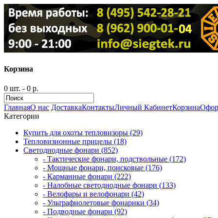
Корзина
0 шт. - 0 р.
Главная
О нас
Доставка
Контакты
Личный Кабинет
Корзина
Офор
Категории
Купить для охоты тепловизоры (29)
Тепловизионные прицелы (18)
Светодиодные фонари (852)
- Тактические фонари, подствольные (172)
- Мощные фонари, поисковые (176)
- Карманные фонари (222)
- Налобные светодиодные фонари (133)
- Велофары и велофонари (42)
- Ультрафиолетовые фонарики (34)
- Подводные фонари (92)