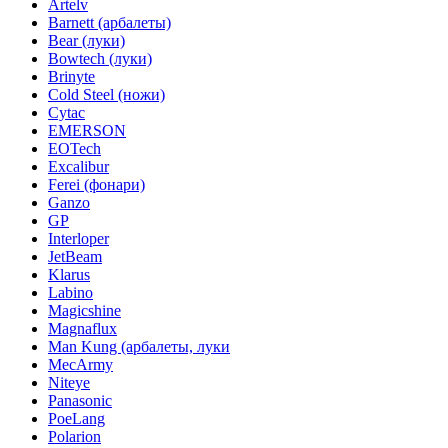
Artelv
Barnett (арбалеты)
Bear (луки)
Bowtech (луки)
Brinyte
Cold Steel (ножи)
Cytac
EMERSON
EOTech
Excalibur
Ferei (фонари)
Ganzo
GP
Interloper
JetBeam
Klarus
Labino
Magicshine
Magnaflux
Man Kung (арбалеты, луки
MecArmy
Niteye
Panasonic
PoeLang
Polarion