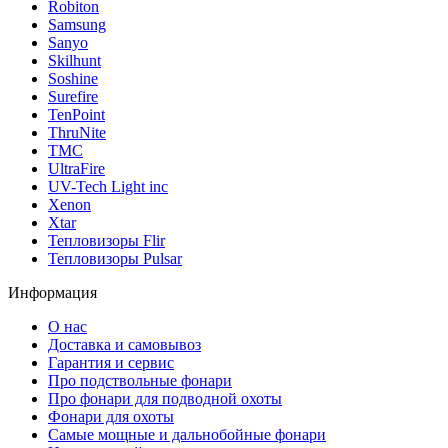
Robiton
Samsung
Sanyo
Skilhunt
Soshine
Surefire
TenPoint
ThruNite
TMC
UltraFire
UV-Tech Light inc
Xenon
Xtar
Тепловизоры Flir
Тепловизоры Pulsar
Информация
О нас
Доставка и самовывоз
Гарантия и сервис
Про подствольные фонари
Про фонари для подводной охоты
Фонари для охоты
Самые мощные и дальнобойные фонари