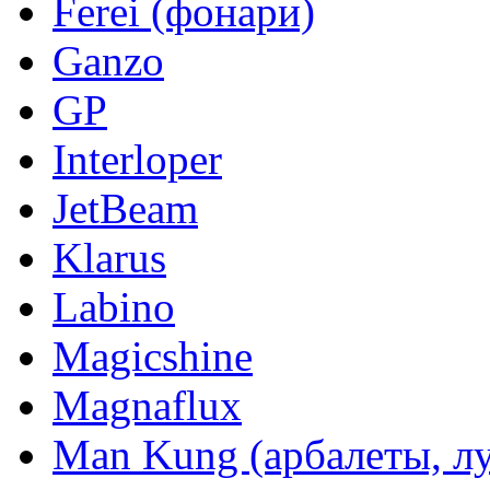
Ferei (фонари)
Ganzo
GP
Interloper
JetBeam
Klarus
Labino
Magicshine
Magnaflux
Man Kung (арбалеты, л