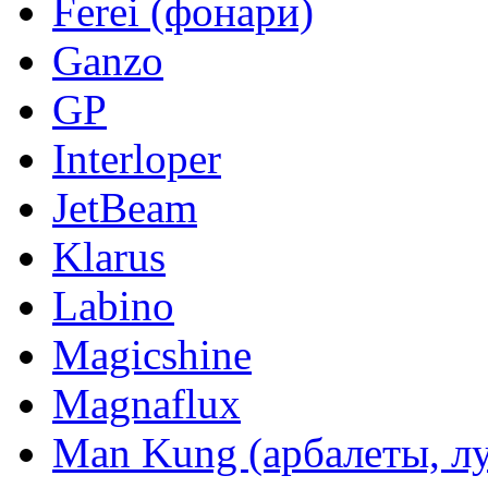
Ferei (фонари)
Ganzo
GP
Interloper
JetBeam
Klarus
Labino
Magicshine
Magnaflux
Man Kung (арбалеты, л