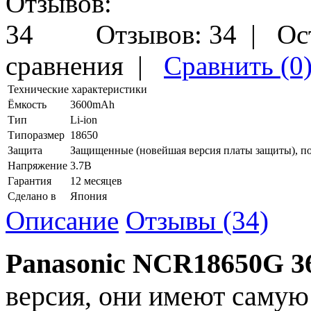
Отзывов: 34
|
Ос
сравнения
|
Сравнить (0
Технические характеристики
Ёмкость
3600mAh
Тип
Li-ion
Типоразмер
18650
Защита
Защищенные (новейшая версия платы защиты), по 
Напряжение
3.7В
Гарантия
12 месяцев
Сделано в
Япония
Описание
Отзывы (34)
Panasonic NCR18650G 
версия, они имеют самую