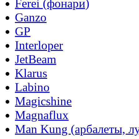
Ferei (фонари)
Ganzo
GP
Interloper
JetBeam
Klarus
Labino
Magicshine
Magnaflux
Man Kung (арбалеты, л