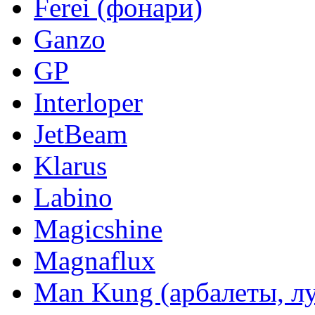
Ferei (фонари)
Ganzo
GP
Interloper
JetBeam
Klarus
Labino
Magicshine
Magnaflux
Man Kung (арбалеты, л