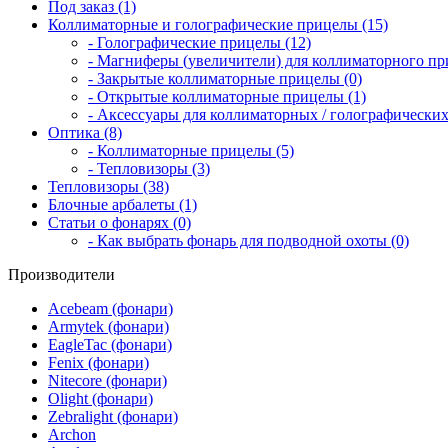
Под заказ (1)
Коллиматорные и голографические прицелы (15)
- Голографические прицелы (12)
- Магниферы (увеличители) для коллиматорного при
- Закрытые коллиматорные прицелы (0)
- Открытые коллиматорные прицелы (1)
- Аксессуары для коллиматорных / голографических
Оптика (8)
- Коллиматорные прицелы (5)
- Тепловизоры (3)
Тепловизоры (38)
Блочные арбалеты (1)
Статьи о фонарях (0)
- Как выбрать фонарь для подводной охоты (0)
Производители
Acebeam (фонари)
Armytek (фонари)
EagleTac (фонари)
Fenix (фонари)
Nitecore (фонари)
Olight (фонари)
Zebralight (фонари)
Archon