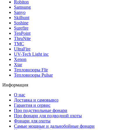
Robiton
Samsung
Sanyo
Skilhunt
Soshine
Surefire
TenPoint
ThruNite
TMC
UltraFire
UV-Tech Light inc
Xenon
Xtar
Тепловизоры Flir
Тепловизоры Pulsar
Информация
О нас
Доставка и самовывоз
Гарантия и сервис
Про подствольные фонари
Про фонари для подводной охоты
Фонари для охоты
Самые мощные и дальнобойные фонари