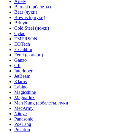
Artelv
Barnett (арбалеты)
Bear (луки)
Bowtech (луки)
Brinyte
Cold Steel (ножи)
Cytac
EMERSON
EOTech
Excalibur
Ferei (фонари)
Ganzo
GP
Interloper
JetBeam
Klarus
Labino
Magicshine
Magnaflux
Man Kung (арбалеты, луки
MecArmy
Niteye
Panasonic
PoeLang
Polarion