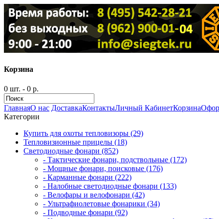
Корзина
0 шт. - 0 р.
Главная
О нас
Доставка
Контакты
Личный Кабинет
Корзина
Офор
Категории
Купить для охоты тепловизоры (29)
Тепловизионные прицелы (18)
Светодиодные фонари (852)
- Тактические фонари, подствольные (172)
- Мощные фонари, поисковые (176)
- Карманные фонари (222)
- Налобные светодиодные фонари (133)
- Велофары и велофонари (42)
- Ультрафиолетовые фонарики (34)
- Подводные фонари (92)