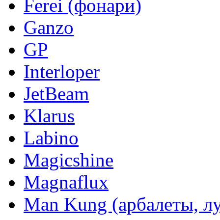
Ferei (фонари)
Ganzo
GP
Interloper
JetBeam
Klarus
Labino
Magicshine
Magnaflux
Man Kung (арбалеты, л