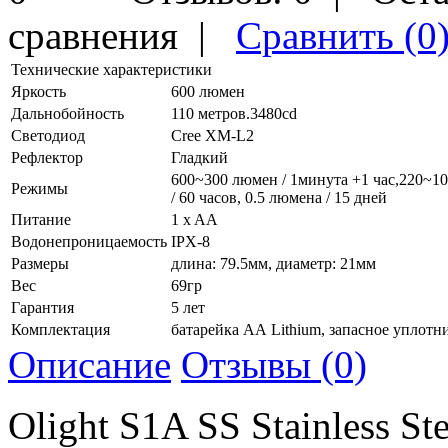
сравнения
|
Сравнить (0
Технические характеристики
Яркость
600 люмен
Дальнобойность
110 метров.3480cd
Светодиод
Cree XM-L2
Рефлектор
Гладкий
600~300 люмен / 1минута +1 час,220~100
Режимы
/ 60 часов, 0.5 люмена / 15 дней
Питание
1 x AA
Водонепроницаемость
IPX-8
Размеры
длина: 79.5мм, диаметр: 21мм
Вес
69гр
Гарантия
5 лет
Комплектация
батарейка АА Lithium, запасное уплотни
Описание
Отзывы (0)
Olight S1A SS Stainless S