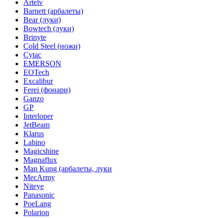
Artelv
Barnett (арбалеты)
Bear (луки)
Bowtech (луки)
Brinyte
Cold Steel (ножи)
Cytac
EMERSON
EOTech
Excalibur
Ferei (фонари)
Ganzo
GP
Interloper
JetBeam
Klarus
Labino
Magicshine
Magnaflux
Man Kung (арбалеты, луки
MecArmy
Niteye
Panasonic
PoeLang
Polarion