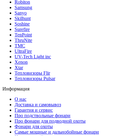
Robiton
Samsung
Sanyo
Skilhunt
Soshine
Surefire
TenPoint
ThruNite
TMC
UltraFire
UV-Tech Light inc
Xenon
Xtar
Тепловизоры Flir
Тепловизоры Pulsar
Информация
О нас
Доставка и самовывоз
Гарантия и сервис
Про подствольные фонари
Про фонари для подводной охоты
Фонари для охоты
Самые мощные и дальнобойные фонари