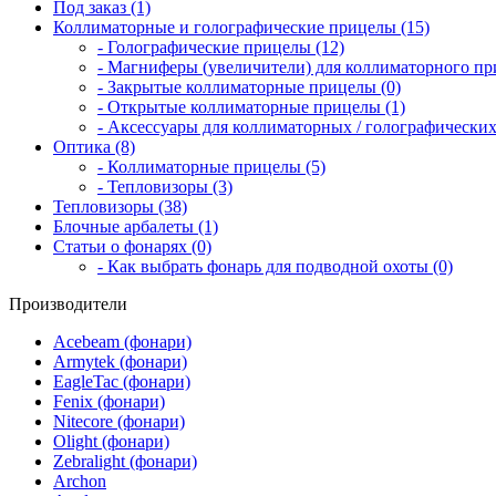
Под заказ (1)
Коллиматорные и голографические прицелы (15)
- Голографические прицелы (12)
- Магниферы (увеличители) для коллиматорного при
- Закрытые коллиматорные прицелы (0)
- Открытые коллиматорные прицелы (1)
- Аксессуары для коллиматорных / голографических
Оптика (8)
- Коллиматорные прицелы (5)
- Тепловизоры (3)
Тепловизоры (38)
Блочные арбалеты (1)
Статьи о фонарях (0)
- Как выбрать фонарь для подводной охоты (0)
Производители
Acebeam (фонари)
Armytek (фонари)
EagleTac (фонари)
Fenix (фонари)
Nitecore (фонари)
Olight (фонари)
Zebralight (фонари)
Archon