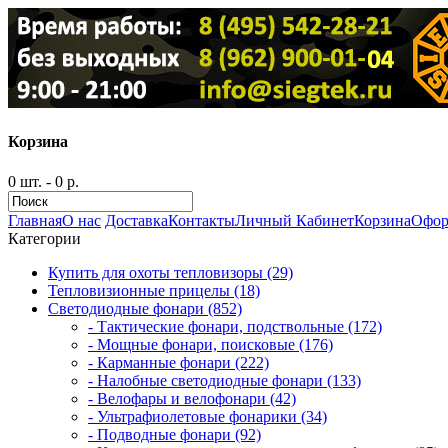
Корзина
0 шт. - 0 р.
Главная
О нас
Доставка
Контакты
Личный Кабинет
Корзина
Офор
Категории
Купить для охоты тепловизоры (29)
Тепловизионные прицелы (18)
Светодиодные фонари (852)
- Тактические фонари, подствольные (172)
- Мощные фонари, поисковые (176)
- Карманные фонари (222)
- Налобные светодиодные фонари (133)
- Велофары и велофонари (42)
- Ультрафиолетовые фонарики (34)
- Подводные фонари (92)