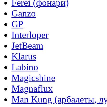
Ferei (фонари)
Ganzo
GP
Interloper
JetBeam
Klarus
Labino
Magicshine
Magnaflux
Man Kung (арбалеты, л