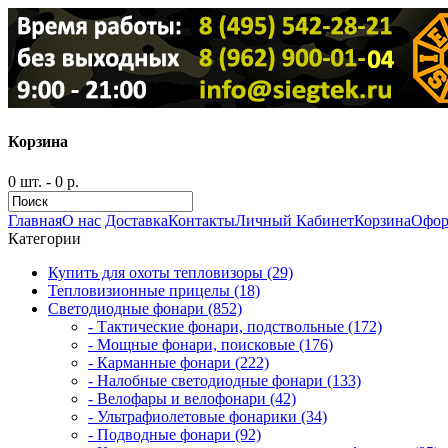
Корзина
0 шт. - 0 р.
Главная
О нас
Доставка
Контакты
Личный Кабинет
Корзина
Офор
Категории
Купить для охоты тепловизоры (29)
Тепловизионные прицелы (18)
Светодиодные фонари (852)
- Тактические фонари, подствольные (172)
- Мощные фонари, поисковые (176)
- Карманные фонари (222)
- Налобные светодиодные фонари (133)
- Велофары и велофонари (42)
- Ультрафиолетовые фонарики (34)
- Подводные фонари (92)