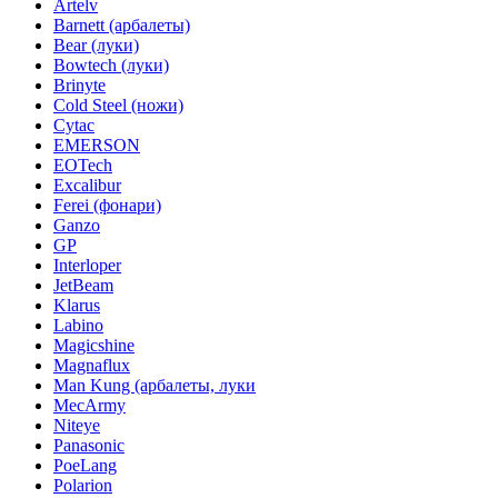
Artelv
Barnett (арбалеты)
Bear (луки)
Bowtech (луки)
Brinyte
Cold Steel (ножи)
Cytac
EMERSON
EOTech
Excalibur
Ferei (фонари)
Ganzo
GP
Interloper
JetBeam
Klarus
Labino
Magicshine
Magnaflux
Man Kung (арбалеты, луки
MecArmy
Niteye
Panasonic
PoeLang
Polarion