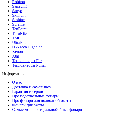
Robiton
Samsung
Sanyo
Skilhunt
Soshine
Surefire
TenPoint
ThruNite
TMC
UltraFire
UV-Tech Light inc
Xenon
Xtar
Тепловизоры Flir
Тепловизоры Pulsar
Информация
О нас
Доставка и самовывоз
Гарантия и сервис
Про подствольные фонари
Про фонари для подводной охоты
Фонари для охоты
Самые мощные и дальнобойные фонари