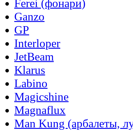
Ferei (фонари)
Ganzo
GP
Interloper
JetBeam
Klarus
Labino
Magicshine
Magnaflux
Man Kung (арбалеты, л