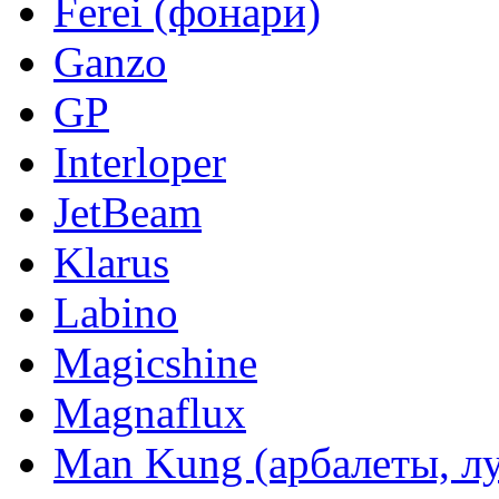
Ferei (фонари)
Ganzo
GP
Interloper
JetBeam
Klarus
Labino
Magicshine
Magnaflux
Man Kung (арбалеты, л