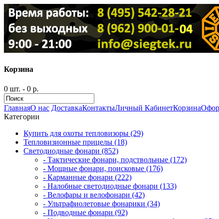
Корзина
0 шт. - 0 р.
Главная
О нас
Доставка
Контакты
Личный Кабинет
Корзина
Офор
Категории
Купить для охоты тепловизоры (29)
Тепловизионные прицелы (18)
Светодиодные фонари (852)
- Тактические фонари, подствольные (172)
- Мощные фонари, поисковые (176)
- Карманные фонари (222)
- Налобные светодиодные фонари (133)
- Велофары и велофонари (42)
- Ультрафиолетовые фонарики (34)
- Подводные фонари (92)