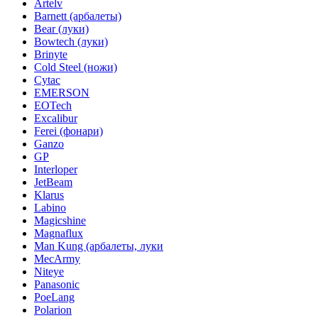
Artelv
Barnett (арбалеты)
Bear (луки)
Bowtech (луки)
Brinyte
Cold Steel (ножи)
Cytac
EMERSON
EOTech
Excalibur
Ferei (фонари)
Ganzo
GP
Interloper
JetBeam
Klarus
Labino
Magicshine
Magnaflux
Man Kung (арбалеты, луки
MecArmy
Niteye
Panasonic
PoeLang
Polarion