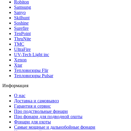
Robiton
Samsung
Sanyo
Skilhunt
Soshine
Surefire
TenPoint
ThruNite
TMC
UltraFire
UV-Tech Light inc
Xenon
Xtar
Тепловизоры Flir
Тепловизоры Pulsar
Информация
О нас
Доставка и самовывоз
Гарантия и сервис
Про подствольные фонари
Про фонари для подводной охоты
Фонари для охоты
Самые мощные и дальнобойные фонари