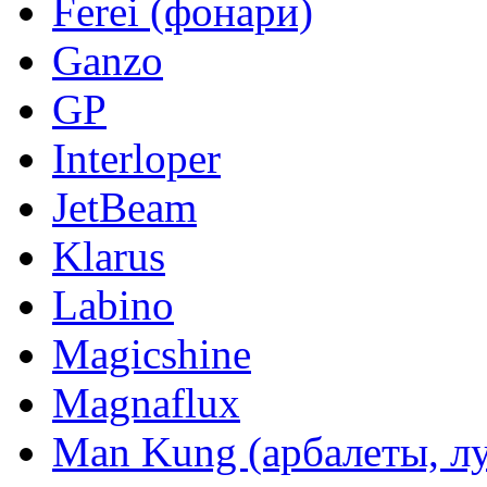
Ferei (фонари)
Ganzo
GP
Interloper
JetBeam
Klarus
Labino
Magicshine
Magnaflux
Man Kung (арбалеты, л