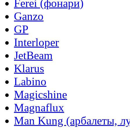
Ferei (фонари)
Ganzo
GP
Interloper
JetBeam
Klarus
Labino
Magicshine
Magnaflux
Man Kung (арбалеты, л