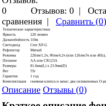
Отзывов: 0
|
Оста
сравнения
|
Сравнить (0
Технические характеристики
Яркость
220 люмен
Дальнобойность
110м
Светодиод
Cree XP-G
Рефлектор
Мятый
Режимы
220лм/1.2ч, 90лм/4.2ч (или 126лм/3ч или 4Hz),
Питание
AA или CR123A
Размеры
81.6мм(L) x 23.9мм(D)
Вес
55г
Гарантия
1 год
Комплектация
съемная клипса и запас: два силиконовых О-р
Описание
Отзывы (0)
Краткое описание фон