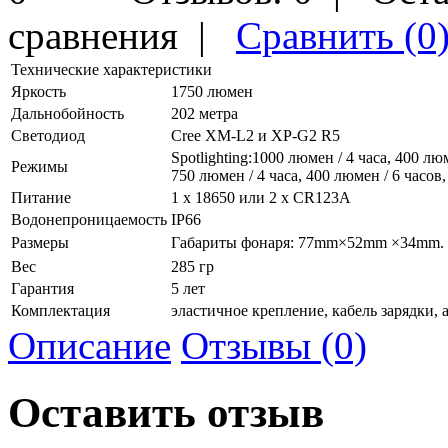
сравнения
|
Сравнить (0
Технические характеристики
Яркость
1750 люмен
Дальнобойность
202 метра
Светодиод
Cree XM-L2 и XP-G2 R5
Spotlighting:1000 люмен / 4 часа, 400 люм
Режимы
750 люмен / 4 часа, 400 люмен / 6 часов,
Питание
1 x 18650 или 2 x CR123A
Водонепроницаемость
IP66
Размеры
Габариты фонаря: 77mm×52mm ×34mm.
Вес
285 гр
Гарантия
5 лет
Комплектация
эластичное крепление, кабель зарядки,
Описание
Отзывы (0)
Оставить отзыв