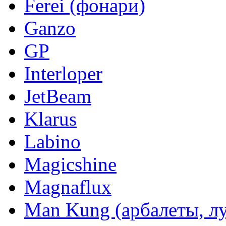
Ferei (фонари)
Ganzo
GP
Interloper
JetBeam
Klarus
Labino
Magicshine
Magnaflux
Man Kung (арбалеты, л