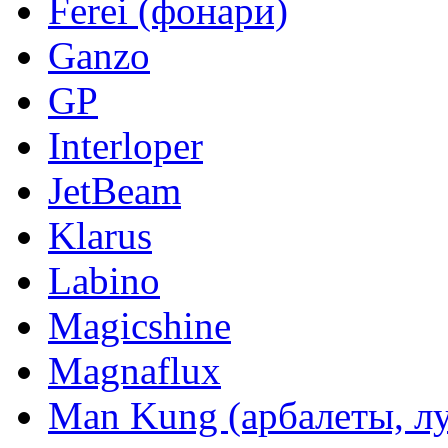
Ferei (фонари)
Ganzo
GP
Interloper
JetBeam
Klarus
Labino
Magicshine
Magnaflux
Man Kung (арбалеты, л