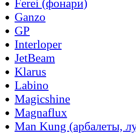
Ferei (фонари)
Ganzo
GP
Interloper
JetBeam
Klarus
Labino
Magicshine
Magnaflux
Man Kung (арбалеты, л