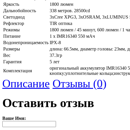
Яркость
1800 люмен
Дальнобойность
338 метров. 28500cd
Светодиод
3хCree XPG3, 3хOSRAM, 3хLUMINUS 
Рефлектор
TIR оптика
Режимы
1800 люмен / 45 минут, 600 люмен / 1 ча
Питание
1 x IMR16340 550 мАч
Водонепроницаемость
IPX-8
Размеры
длина: 66.5мм, диаметр головы: 23мм, 
Вес
37.3гр
Гарантия
5 лет
оригинальный аккумулятор IMR16340 55
Комплектация
кнопку;уплотнительные кольца;инстру
Описание
Отзывы (0)
Оставить отзыв
Ваше Имя: