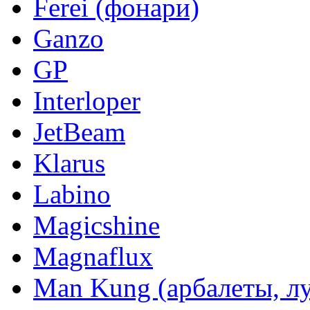
Ferei (фонари)
Ganzo
GP
Interloper
JetBeam
Klarus
Labino
Magicshine
Magnaflux
Man Kung (арбалеты, л