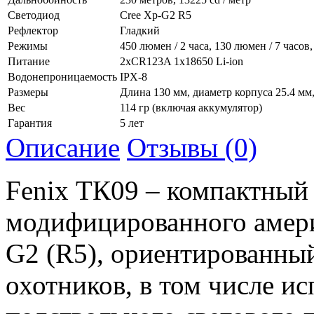
Светодиод
Cree Xp-G2 R5
Рефлектор
Гладкий
Режимы
450 люмен / 2 часа, 130 люмен / 7 часов,
Питание
2хCR123A 1x18650 Li-ion
Водонепроницаемость
IPX-8
Размеры
Длина 130 мм, диаметр корпуса 25.4 мм
Вес
114 гр (включая аккумулятор)
Гарантия
5 лет
Описание
Отзывы (0)
Fenix ТК09 – компактный 
модифицированного амери
G2 (R5), ориентированны
охотников, в том числе ис