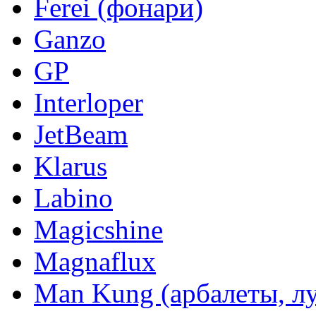
Ferei (фонари)
Ganzo
GP
Interloper
JetBeam
Klarus
Labino
Magicshine
Magnaflux
Man Kung (арбалеты, л