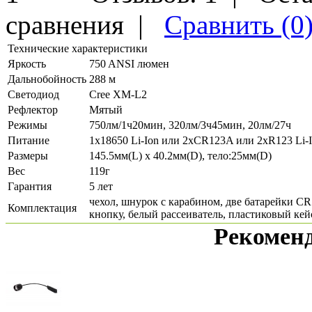
сравнения
|
Сравнить (0
Технические характеристики
Яркость
750 ANSI люмен
Дальнобойность
288 м
Светодиод
Cree XM-L2
Рефлектор
Мятый
Режимы
750лм/1ч20мин, 320лм/3ч45мин, 20лм/27ч
Питание
1x18650 Li-Ion или 2xCR123A или 2xR123 Li-
Размеры
145.5мм(L) x 40.2мм(D), тело:25мм(D)
Вес
119г
Гарантия
5 лет
чехол, шнурок с карабином, две батарейки CR1
Комплектация
кнопку, белый рассеиватель, пластиковый кей
Рекомен