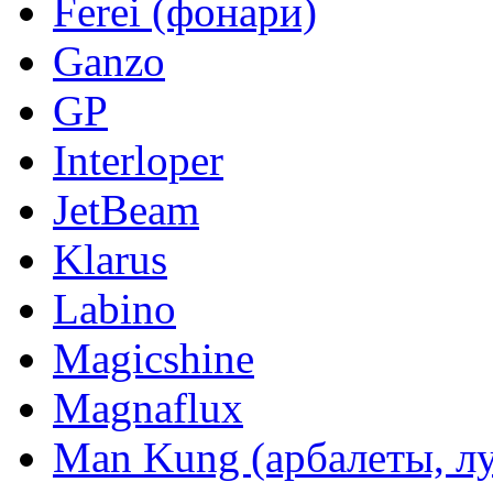
Ferei (фонари)
Ganzo
GP
Interloper
JetBeam
Klarus
Labino
Magicshine
Magnaflux
Man Kung (арбалеты, л