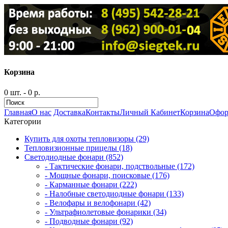
Корзина
0 шт. - 0 р.
Главная
О нас
Доставка
Контакты
Личный Кабинет
Корзина
Офор
Категории
Купить для охоты тепловизоры (29)
Тепловизионные прицелы (18)
Светодиодные фонари (852)
- Тактические фонари, подствольные (172)
- Мощные фонари, поисковые (176)
- Карманные фонари (222)
- Налобные светодиодные фонари (133)
- Велофары и велофонари (42)
- Ультрафиолетовые фонарики (34)
- Подводные фонари (92)