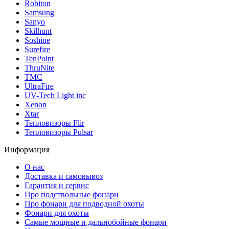
Robiton
Samsung
Sanyo
Skilhunt
Soshine
Surefire
TenPoint
ThruNite
TMC
UltraFire
UV-Tech Light inc
Xenon
Xtar
Тепловизоры Flir
Тепловизоры Pulsar
Информация
О нас
Доставка и самовывоз
Гарантия и сервис
Про подствольные фонари
Про фонари для подводной охоты
Фонари для охоты
Самые мощные и дальнобойные фонари