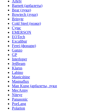
Artelv
Barnett (арбалеты)
Bear (луки)
Bowtech (луки)
Brinyte
Cold Steel (ножи)
Cytac
EMERSON
EOTech
Excalibur
Ferei (фонари)
Ganzo
GP
Interloper
JetBeam
Klarus
Labino
Magicshine
Magnaflux
Man Kung (арбалеты, луки
MecArmy
Niteye
Panasonic
PoeLang
Polarion