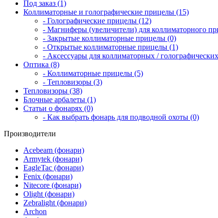
Под заказ (1)
Коллиматорные и голографические прицелы (15)
- Голографические прицелы (12)
- Магниферы (увеличители) для коллиматорного при
- Закрытые коллиматорные прицелы (0)
- Открытые коллиматорные прицелы (1)
- Аксессуары для коллиматорных / голографических
Оптика (8)
- Коллиматорные прицелы (5)
- Тепловизоры (3)
Тепловизоры (38)
Блочные арбалеты (1)
Статьи о фонарях (0)
- Как выбрать фонарь для подводной охоты (0)
Производители
Acebeam (фонари)
Armytek (фонари)
EagleTac (фонари)
Fenix (фонари)
Nitecore (фонари)
Olight (фонари)
Zebralight (фонари)
Archon