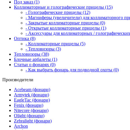
Под заказ (1)
Коллиматорные и голографические прицелы (15)
- Голографические прицелы (12)
- Магниферы (увеличители) для коллиматорного при
- Закрытые коллиматорные прицелы (0)
- Открытые коллиматорные прицелы (1)
- Аксессуары для коллиматорных / голографических
Оптика (8)
- Коллиматорные прицелы (5)
- Тепловизоры (3)
Тепловизоры (38)
Блочные арбалеты (1)
Статьи о фонарях (0)
- Как выбрать фонарь для подводной охоты (0)
Производители
Acebeam (фонари)
Armytek (фонари)
EagleTac (фонари)
Fenix (фонари)
Nitecore (фонари)
Olight (фонари)
Zebralight (фонари)
Archon