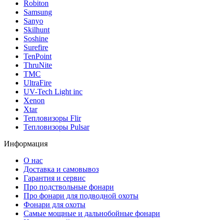
Robiton
Samsung
Sanyo
Skilhunt
Soshine
Surefire
TenPoint
ThruNite
TMC
UltraFire
UV-Tech Light inc
Xenon
Xtar
Тепловизоры Flir
Тепловизоры Pulsar
Информация
О нас
Доставка и самовывоз
Гарантия и сервис
Про подствольные фонари
Про фонари для подводной охоты
Фонари для охоты
Самые мощные и дальнобойные фонари