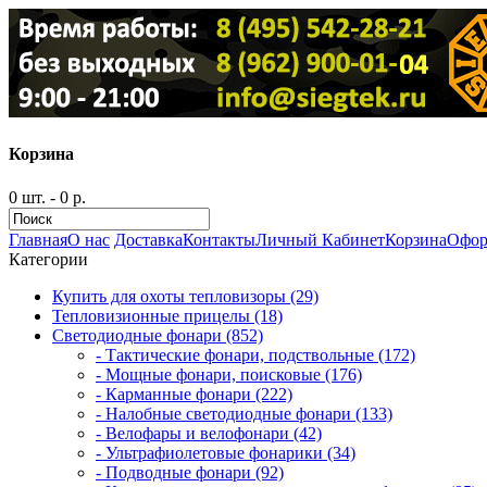
Корзина
0 шт. - 0 р.
Главная
О нас
Доставка
Контакты
Личный Кабинет
Корзина
Офор
Категории
Купить для охоты тепловизоры (29)
Тепловизионные прицелы (18)
Светодиодные фонари (852)
- Тактические фонари, подствольные (172)
- Мощные фонари, поисковые (176)
- Карманные фонари (222)
- Налобные светодиодные фонари (133)
- Велофары и велофонари (42)
- Ультрафиолетовые фонарики (34)
- Подводные фонари (92)