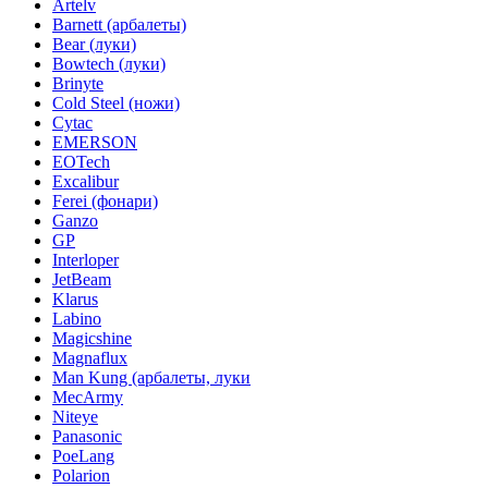
Artelv
Barnett (арбалеты)
Bear (луки)
Bowtech (луки)
Brinyte
Cold Steel (ножи)
Cytac
EMERSON
EOTech
Excalibur
Ferei (фонари)
Ganzo
GP
Interloper
JetBeam
Klarus
Labino
Magicshine
Magnaflux
Man Kung (арбалеты, луки
MecArmy
Niteye
Panasonic
PoeLang
Polarion