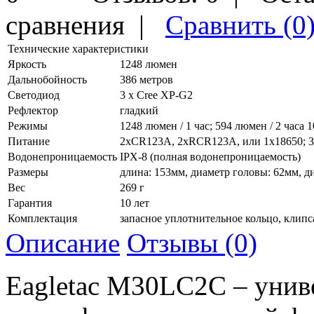
сравнения
|
Сравнить (0
Технические характеристики
Яркость
1248 люмен
Дальнобойность
386 метров
Светодиод
3 x Cree XP-G2
Рефлектор
гладкий
Режимы
1248 люмен / 1 час; 594 люмен / 2 часа 
Питание
2xCR123A, 2xRCR123A, или 1x18650; 
Водонепроницаемость
IPX-8 (полная водонепроницаемость)
Размеры
длина: 153мм, диаметр головы: 62мм, д
Вес
269 г
Гарантия
10 лет
Комплектация
запасное уплотнительное кольцо, клипса
Описание
Отзывы (0)
Eagletac M30LC2C – унив