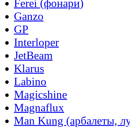
Ferei (фонари)
Ganzo
GP
Interloper
JetBeam
Klarus
Labino
Magicshine
Magnaflux
Man Kung (арбалеты, л