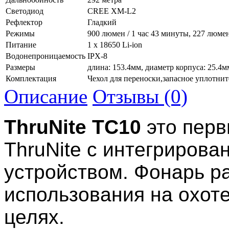
Светодиод
CREE XM-L2
Рефлектор
Гладкий
Режимы
900 люмен / 1 час 43 минуты, 227 люмен /
Питание
1 x 18650 Li-ion
Водонепроницаемость
IPX-8
Размеры
длина: 153.4мм, диаметр корпуса: 25.4м
Комплектация
Чехол для переноски,запасное уплотнит
Описание
Отзывы (0)
ThruNite TC10
это пер
ThruNite с интегриров
устройством. Фонарь р
использования на охоте
целях.