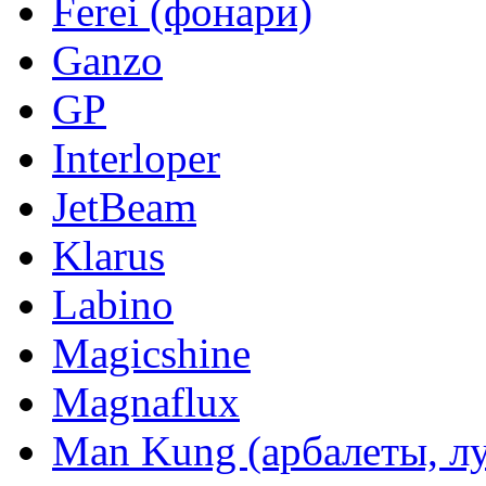
Ferei (фонари)
Ganzo
GP
Interloper
JetBeam
Klarus
Labino
Magicshine
Magnaflux
Man Kung (арбалеты, л