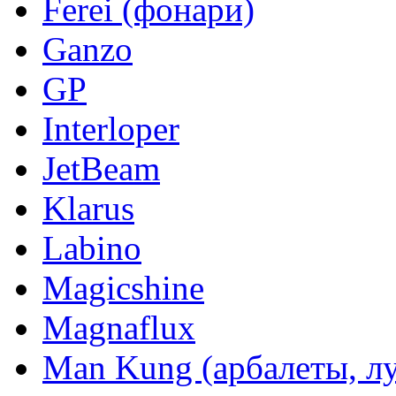
Ferei (фонари)
Ganzo
GP
Interloper
JetBeam
Klarus
Labino
Magicshine
Magnaflux
Man Kung (арбалеты, л