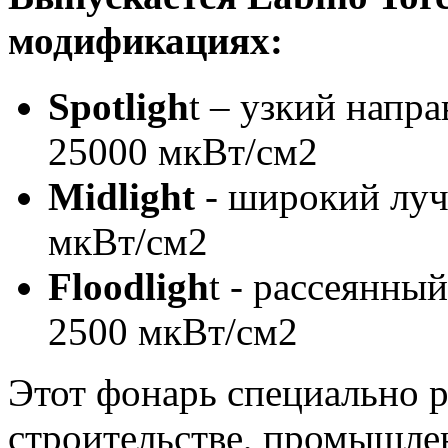
модификациях:
Spotligh
t – узкий напр
25000 мкВт/см2
Midlight
- широкий луч
мкВт/см2
Floodligh
t - рассеянны
2500 мкВт/см2
Этот фонарь специально р
строительстве, промышлен