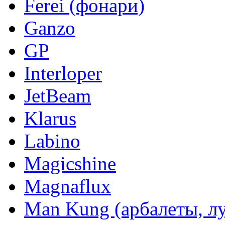
Ferei (фонари)
Ganzo
GP
Interloper
JetBeam
Klarus
Labino
Magicshine
Magnaflux
Man Kung (арбалеты, л