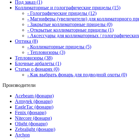
Под заказ (1)
Коллиматорные и голографические прицелы (15)
- Голографические прицелы (12)
- Магниферы (увеличители) для коллиматорного при
- Закрытые коллиматорные прицелы (0)
- Открытые коллиматорные прицелы (1)
- Аксессуары для коллиматорных / голографических
Оптика (8)
- Коллиматорные прицелы (5)
- Тепловизоры (3)
Тепловизоры (38)
Блочные арбалеты (1)
Статьи о фонарях (0)
- Как выбрать фонарь для подводной охоты (0)
Производители
Acebeam (фонари)
Armytek (фонари)
EagleTac (фонари)
Fenix (фонари)
Nitecore (фонари)
Olight (фонари)
Zebralight (фонари)
Archon