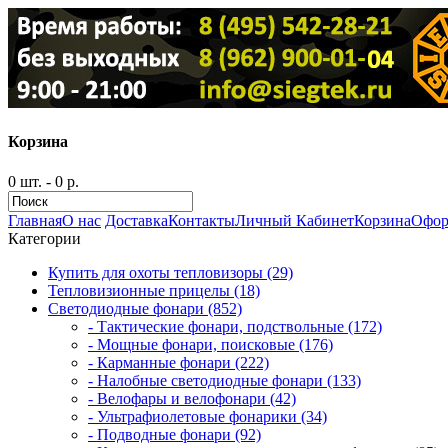
Корзина
0 шт. - 0 р.
Главная
О нас
Доставка
Контакты
Личный Кабинет
Корзина
Офор
Категории
Купить для охоты тепловизоры (29)
Тепловизионные прицелы (18)
Светодиодные фонари (852)
- Тактические фонари, подствольные (172)
- Мощные фонари, поисковые (176)
- Карманные фонари (222)
- Налобные светодиодные фонари (133)
- Велофары и велофонари (42)
- Ультрафиолетовые фонарики (34)
- Подводные фонари (92)