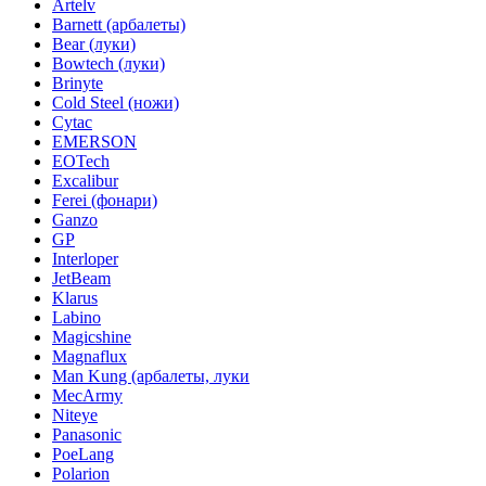
Artelv
Barnett (арбалеты)
Bear (луки)
Bowtech (луки)
Brinyte
Cold Steel (ножи)
Cytac
EMERSON
EOTech
Excalibur
Ferei (фонари)
Ganzo
GP
Interloper
JetBeam
Klarus
Labino
Magicshine
Magnaflux
Man Kung (арбалеты, луки
MecArmy
Niteye
Panasonic
PoeLang
Polarion