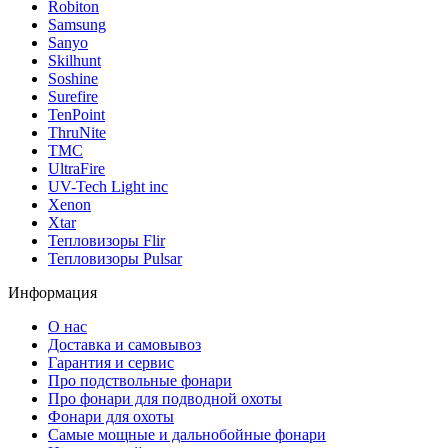
Robiton
Samsung
Sanyo
Skilhunt
Soshine
Surefire
TenPoint
ThruNite
TMC
UltraFire
UV-Tech Light inc
Xenon
Xtar
Тепловизоры Flir
Тепловизоры Pulsar
Информация
О нас
Доставка и самовывоз
Гарантия и сервис
Про подствольные фонари
Про фонари для подводной охоты
Фонари для охоты
Самые мощные и дальнобойные фонари