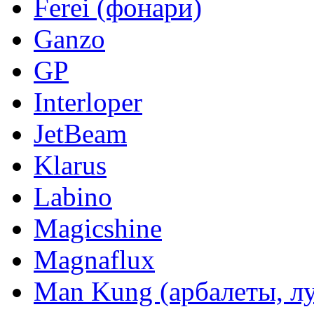
Ferei (фонари)
Ganzo
GP
Interloper
JetBeam
Klarus
Labino
Magicshine
Magnaflux
Man Kung (арбалеты, л