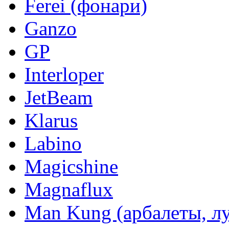
Ferei (фонари)
Ganzo
GP
Interloper
JetBeam
Klarus
Labino
Magicshine
Magnaflux
Man Kung (арбалеты, л