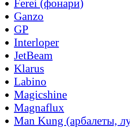
Ferei (фонари)
Ganzo
GP
Interloper
JetBeam
Klarus
Labino
Magicshine
Magnaflux
Man Kung (арбалеты, л