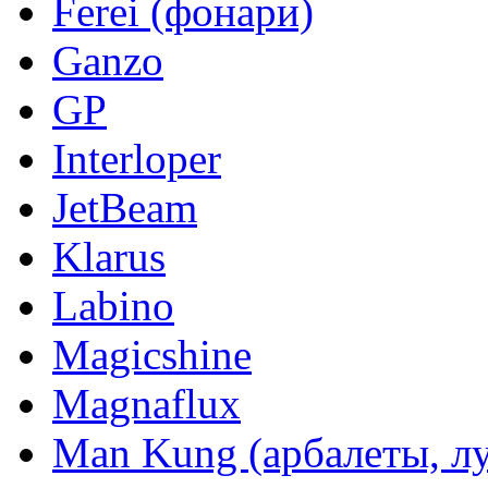
Ferei (фонари)
Ganzo
GP
Interloper
JetBeam
Klarus
Labino
Magicshine
Magnaflux
Man Kung (арбалеты, л