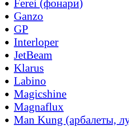
Ferei (фонари)
Ganzo
GP
Interloper
JetBeam
Klarus
Labino
Magicshine
Magnaflux
Man Kung (арбалеты, л