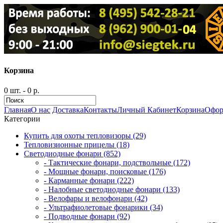
Корзина
0 шт. - 0 р.
Главная
О нас
Доставка
Контакты
Личный Кабинет
Корзина
Офор
Категории
Купить для охоты тепловизоры (29)
Тепловизионные прицелы (18)
Светодиодные фонари (852)
- Тактические фонари, подствольные (172)
- Мощные фонари, поисковые (176)
- Карманные фонари (222)
- Налобные светодиодные фонари (133)
- Велофары и велофонари (42)
- Ультрафиолетовые фонарики (34)
- Подводные фонари (92)