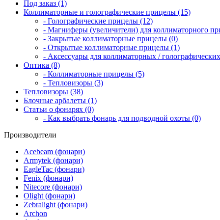
Под заказ (1)
Коллиматорные и голографические прицелы (15)
- Голографические прицелы (12)
- Магниферы (увеличители) для коллиматорного при
- Закрытые коллиматорные прицелы (0)
- Открытые коллиматорные прицелы (1)
- Аксессуары для коллиматорных / голографических
Оптика (8)
- Коллиматорные прицелы (5)
- Тепловизоры (3)
Тепловизоры (38)
Блочные арбалеты (1)
Статьи о фонарях (0)
- Как выбрать фонарь для подводной охоты (0)
Производители
Acebeam (фонари)
Armytek (фонари)
EagleTac (фонари)
Fenix (фонари)
Nitecore (фонари)
Olight (фонари)
Zebralight (фонари)
Archon