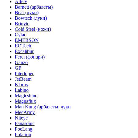
Artelv
Barnett (арбалеты)
Bear (луки)
Bowtech (луки)
Brinyte
Cold Steel (ножи)
Cytac
EMERSON
EOTech
Excalibur
Ferei (фонари)
Ganzo
GP
Interloper
JetBeam
Klarus
Labino
Magicshine
Magnaflux
Man Kung (арбалеты, луки
MecArmy
Niteye
Panasonic
PoeLang
Polarion