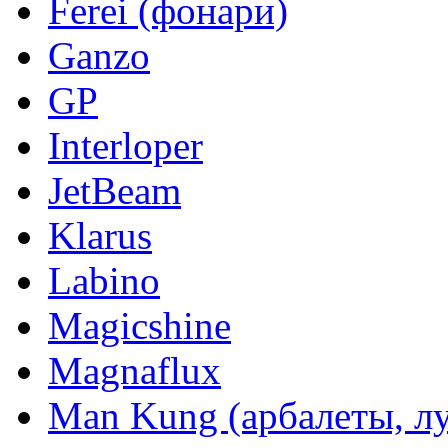
Ferei (фонари)
Ganzo
GP
Interloper
JetBeam
Klarus
Labino
Magicshine
Magnaflux
Man Kung (арбалеты, л