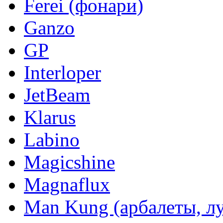
Ferei (фонари)
Ganzo
GP
Interloper
JetBeam
Klarus
Labino
Magicshine
Magnaflux
Man Kung (арбалеты, л