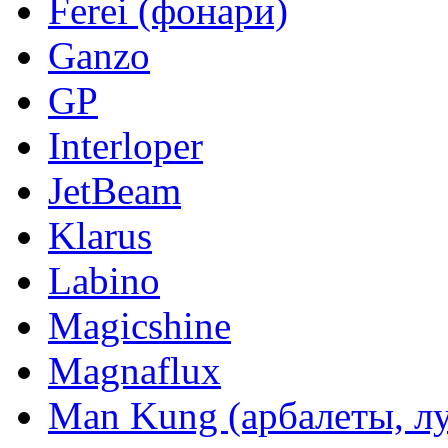
Ferei (фонари)
Ganzo
GP
Interloper
JetBeam
Klarus
Labino
Magicshine
Magnaflux
Man Kung (арбалеты, л