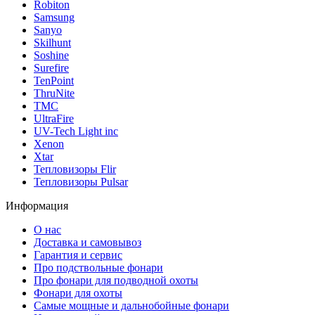
Robiton
Samsung
Sanyo
Skilhunt
Soshine
Surefire
TenPoint
ThruNite
TMC
UltraFire
UV-Tech Light inc
Xenon
Xtar
Тепловизоры Flir
Тепловизоры Pulsar
Информация
О нас
Доставка и самовывоз
Гарантия и сервис
Про подствольные фонари
Про фонари для подводной охоты
Фонари для охоты
Самые мощные и дальнобойные фонари