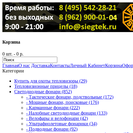
Корзина
0 шт. - 0 р.
Главная
О нас
Доставка
Контакты
Личный Кабинет
Корзина
Офор
Категории
Купить для охоты тепловизоры (29)
Тепловизионные прицелы (18)
Светодиодные фонари (852)
- Тактические фонари, подствольные (172)
- Мощные фонари, поисковые (176)
- Карманные фонари (222)
- Налобные светодиодные фонари (133)
- Велофары и велофонари (42)
- Ультрафиолетовые фонарики (34)
- Подводные фонари (92)