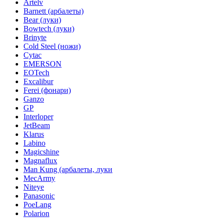
Artelv
Barnett (арбалеты)
Bear (луки)
Bowtech (луки)
Brinyte
Cold Steel (ножи)
Cytac
EMERSON
EOTech
Excalibur
Ferei (фонари)
Ganzo
GP
Interloper
JetBeam
Klarus
Labino
Magicshine
Magnaflux
Man Kung (арбалеты, луки
MecArmy
Niteye
Panasonic
PoeLang
Polarion