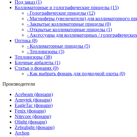
Под заказ (1)
Коллиматорные и голографические прицелы (15)
- Голографические прицелы (12)
- Магниферы (увеличители) для коллиматорного при
- Закрытые коллиматорные прицелы (0)
- Открытые коллиматорные прицелы (1)
- Аксессуары для коллиматорных / голографических
Оптика (8)
- Коллиматорные прицелы (5)
- Тепловизоры (3)
Тепловизоры (38)
Блочные арбалеты (1)
Статьи о фонарях (0)
- Как выбрать фонарь для подводной охоты (0)
Производители
Acebeam (фонари)
Armytek (фонари)
EagleTac (фонари)
Fenix (фонари)
Nitecore (фонари)
Olight (фонари)
Zebralight (фонари)
Archon