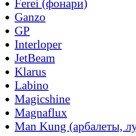
Ferei (фонари)
Ganzo
GP
Interloper
JetBeam
Klarus
Labino
Magicshine
Magnaflux
Man Kung (арбалеты, л